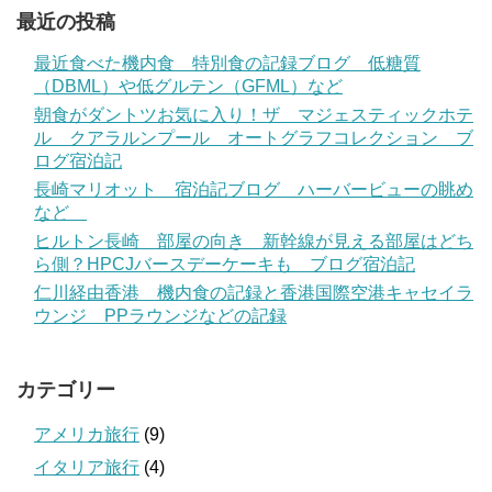
最近の投稿
最近食べた機内食 特別食の記録ブログ 低糖質
（DBML）や低グルテン（GFML）など
朝食がダントツお気に入り！ザ マジェスティックホテ
ル クアラルンプール オートグラフコレクション ブ
ログ宿泊記
長崎マリオット 宿泊記ブログ ハーバービューの眺め
など
ヒルトン長崎 部屋の向き 新幹線が見える部屋はどち
ら側？HPCJバースデーケーキも ブログ宿泊記
仁川経由香港 機内食の記録と香港国際空港キャセイラ
ウンジ PPラウンジなどの記録
カテゴリー
アメリカ旅行
(9)
イタリア旅行
(4)