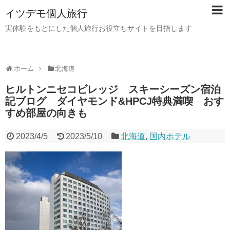
イツデモ個人旅行
実体験をもとにした個人旅行お役立ちサイトを目指します
ホーム
北海道
ヒルトンニセコビレッジ スキーシーズン宿泊
記ブログ ダイヤモンド&HPCJ特典満喫 おす
すめ部屋の向きも
2023/4/5
2023/5/10
北海道
,
国内ホテル