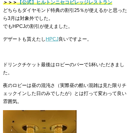
＞＞＞
【公式】ヒルトンニセコビレッジレストラン
どちらもダイヤモンド特典の割引25％が使えるかと思った
ら3月は対象外でした。
でもHPCJの割引が使えました。
デザートも貰えたし
HPCJ
良いですよー。
ドリンクチケット最後はロビーのバーで1杯いただきまし
た。
夜のロビーは昼の混沌さ（実際昼の酷い混雑は見た限りチ
ェックインした日のみでしたが）とは打って変わって良い
雰囲気。